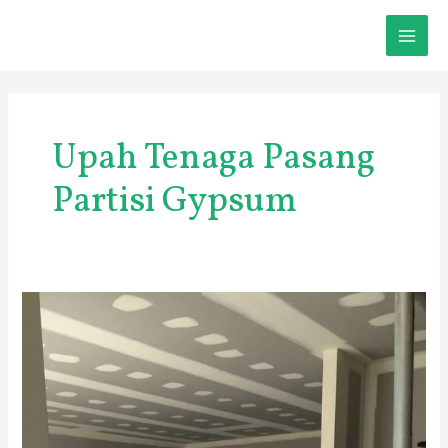
Skip
MAI
to
content
ME
Upah Tenaga Pasang
Partisi Gypsum
Harga
Partisi
Ruangan
Gypsum