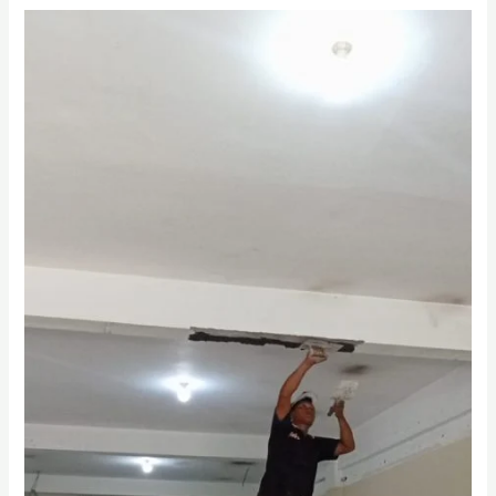
Harga
Bongkar
Plafon
Per
m2