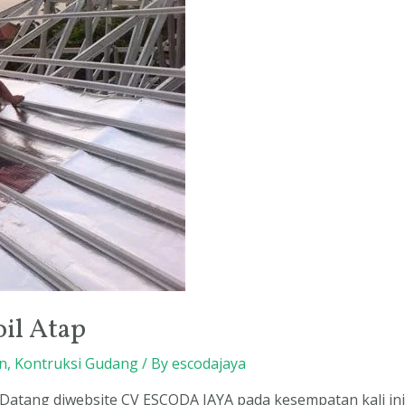
il Atap
n
,
Kontruksi Gudang
/ By
escodajaya
 Datang diwebsite CV ESCODA JAYA pada kesempatan kali in