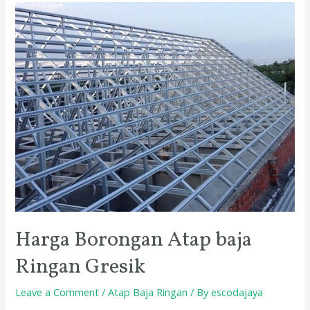
Harga
Borongan
Atap
baja
Ringan
Gresik
Harga Borongan Atap baja
Ringan Gresik
Leave a Comment
/
Atap Baja Ringan
/ By
escodajaya