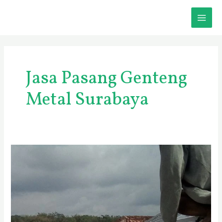
Skip
MAI
to
content
ME
Jasa Pasang Genteng
Metal Surabaya
Biaya
Pasang
Baja
Ringan
Per
Meter