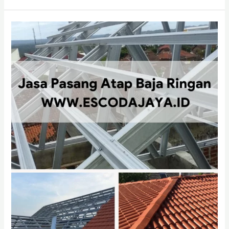
Harga
Borong
Kerja
Atap
Galvalum
Per
Meter
di
Surabaya