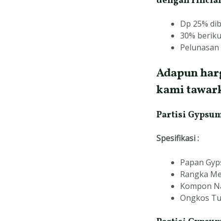
dengan rincian
Dp 25% dib
30% beriku
Pelunasan 
Adapun harg
kami tawark
Partisi Gypsum
Spesifikasi :
Papan Gy
Rangka Met
Kompon Na
Ongkos Tuk