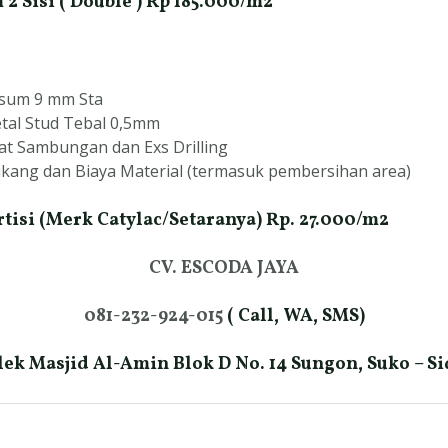
 2 Sisi ( Double ) Rp 185.000/m2
sum 9 mm Sta
tal Stud Tebal 0,5mm
t Sambungan dan Exs Drilling
ang dan Biaya Material (termasuk pembersihan area)
tisi (Merk Catylac/Setaranya) Rp. 27.000/m2
CV. ESCODA JAYA
081-232-924-015
( Call, WA, SMS)
ek Masjid Al-Amin Blok D No. 14 Sungon, Suko – Si