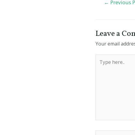
←
Previous P
Leave a C
Your email addres
Type
here..
Name*