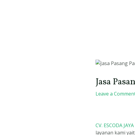
Skip
to
content
Post
navigation
Jasa Pasa
Leave a Commen
CV. ESCODA JAYA
layanan kami yai