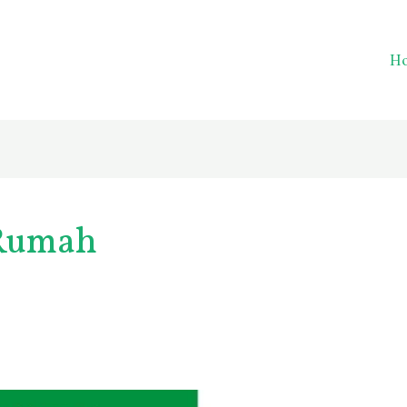
H
 Rumah