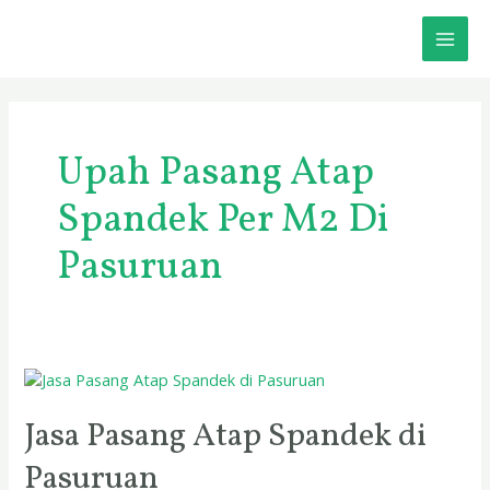
Skip
MAI
to
content
ME
Upah Pasang Atap
Spandek Per M2 Di
Pasuruan
Jasa
Pasang
Atap
Jasa Pasang Atap Spandek di
Spandek
Pasuruan
di