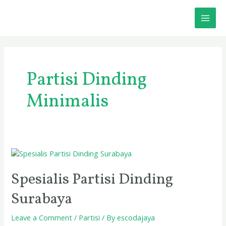
Skip
MAI
to
content
ME
Partisi Dinding
Minimalis
Spesialis
Partisi
Dinding
Spesialis Partisi Dinding
Surabaya
Surabaya
Leave a Comment
/
Partisi
/ By
escodajaya