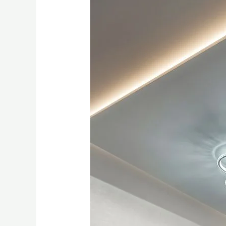
Plafon
Gypsum
Terbaru