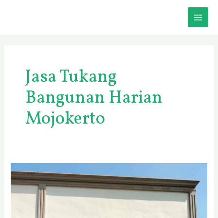
Skip
MAI
to
content
ME
Jasa Tukang
Bangunan Harian
Mojokerto
Jasa
Pemborong
Bangunan
dan
Renovasi