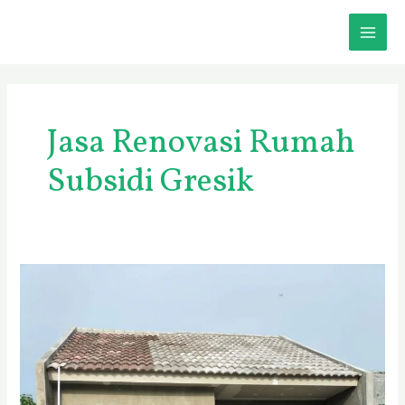
Skip
MAI
to
content
ME
Jasa Renovasi Rumah
Subsidi Gresik
Biaya
Borongan
Bangun
Rumah
di
Gresik