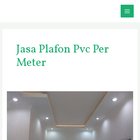
Skip
MAI
to
content
ME
Jasa Plafon Pvc Per
Meter
Vendor
Plafon
Gypsum
Pasuruan