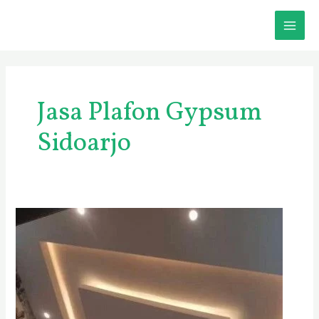
Skip
MAI
to
content
ME
Jasa Plafon Gypsum
Sidoarjo