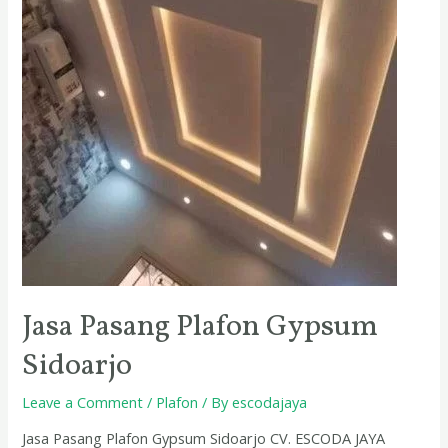
Jasa Pasang Plafon Gypsum
Sidoarjo
Leave a Comment
/
Plafon
/ By
escodajaya
Jasa Pasang Plafon Gypsum Sidoarjo CV. ESCODA JAYA