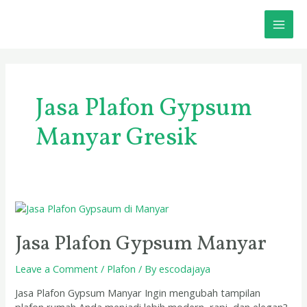
Skip
MAI
to
content
ME
Jasa Plafon Gypsum
Manyar Gresik
Jasa
Plafon
Gypsum
Jasa Plafon Gypsum Manyar
Manyar
Leave a Comment
/
Plafon
/ By
escodajaya
Jasa Plafon Gypsum Manyar Ingin mengubah tampilan