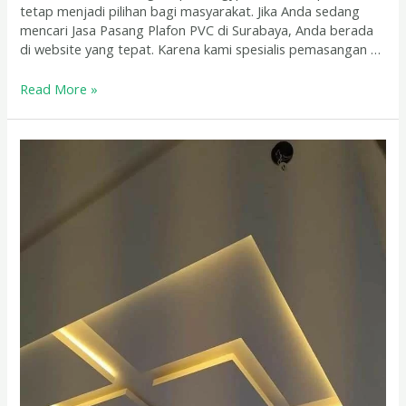
tetap menjadi pilihan bagi masyarakat. Jika Anda sedang
mencari Jasa Pasang Plafon PVC di Surabaya, Anda berada
di website yang tepat. Karena kami spesialis pemasangan …
Read More »
Jasa
Pasang
Plafon
di
Sidoarjo