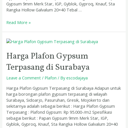
Gypsum 9mm Merk Star, IGP, Gyblok, Gyproq, Knauf, Sta
Rangka Hollow Galvalum 20×40 Tebal …
Read More »
Harga
Plafon
Gypsum
Harga Plafon Gypsum
Terpasang
Terpasang di Surabaya
di
Surabaya
Leave a Comment
/
Plafon
/ By
escodajaya
Harga Plafon Gypsum Terpasang di Surabaya Adapun untuk
harga borongan plafon gypsum terpasang di wilayah
Surabaya, Sidoarjo, Pasuruhan, Gresik, Mojokerto dan
sekitarnya adalah sebagai berikut : Harga Plafon Gypsum
Terpasang : Plafond Gypsum: Rp 95.000-/m2 Spesifikasi
sebagai berikut : Papan Gypsum 9mm Merk Star, IGP,
Gyblok, Gyproq, Knauf, Sta Rangka Hollow Galvalum 20×40