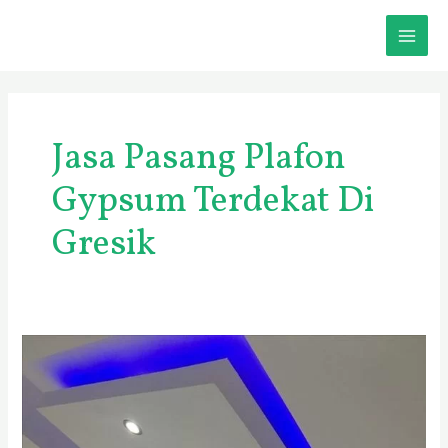
Skip
MAI
to
content
ME
Jasa Pasang Plafon
Gypsum Terdekat Di
Gresik
Harga
Plafon
Gypsum
Terpasang
Gresik