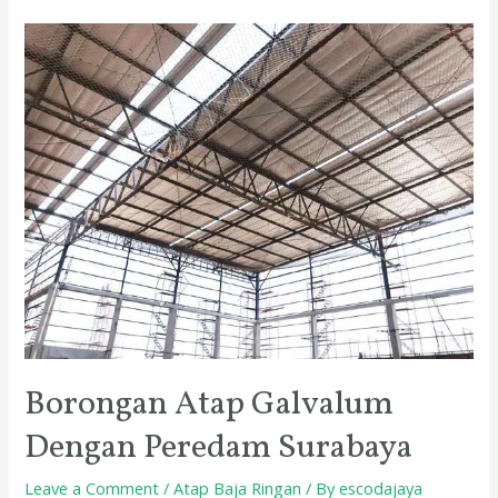
Borongan
Atap
Galvalum
Dengan
Peredam
Surabaya
Borongan Atap Galvalum
Dengan Peredam Surabaya
Leave a Comment
/
Atap Baja Ringan
/ By
escodajaya