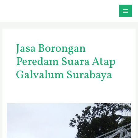
Skip
MAI
to
content
ME
Jasa Borongan
Peredam Suara Atap
Galvalum Surabaya
Atap
Galvalum
Baja
Ringan