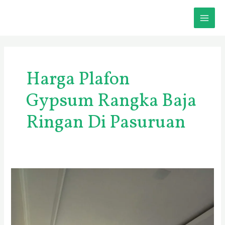
Skip
MAI
to
content
ME
Harga Plafon
Gypsum Rangka Baja
Ringan Di Pasuruan
HARGA
PLAFON
GYPSUM
TERPASANG