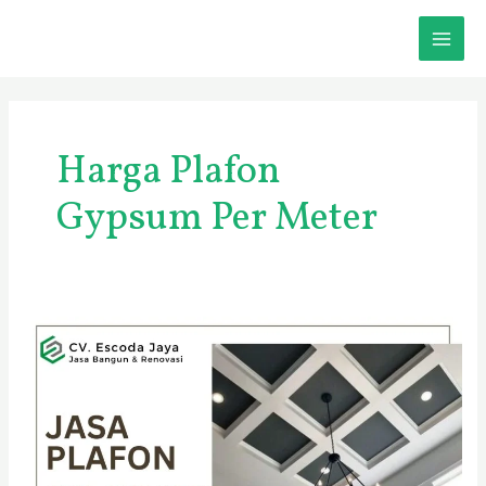
Skip
MAI
to
content
ME
Harga Plafon
Gypsum Per Meter
Pasang
Plafon
Gypsum
Bertingkat