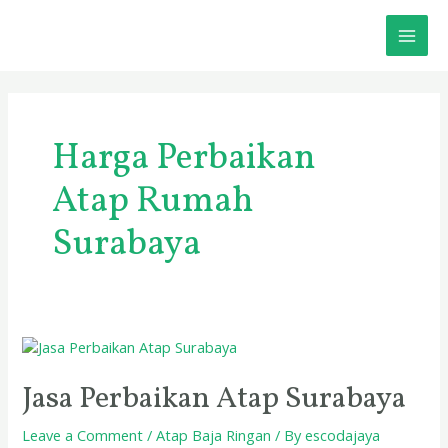
Skip
MAI
to
content
ME
Harga Perbaikan
Atap Rumah
Surabaya
Jasa
Perbaikan
Atap
Jasa Perbaikan Atap Surabaya
Surabaya
Leave a Comment
/
Atap Baja Ringan
/ By
escodajaya