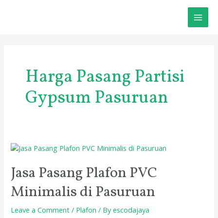
Skip
MAI
to
content
ME
Harga Pasang Partisi
Gypsum Pasuruan
Jasa
Pasang
Plafon
Jasa Pasang Plafon PVC
PVC
Minimalis di Pasuruan
Minimalis
di
Pasuruan
Leave a Comment
/
Plafon
/ By
escodajaya