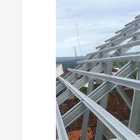
Borongan
Baja
Ringan
Plus
Material
Gresik