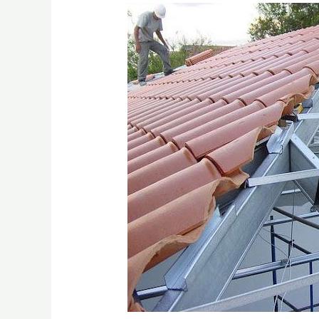
Jasa
Pemasangan
Atap
Galvalum
Gresik