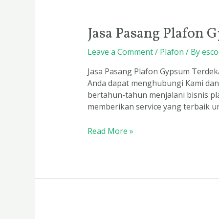
Jasa Pasang Plafon 
Jasa
Pasang
Leave a Comment
/
Plafon
/ By
esco
Plafon
Gypsum
Jasa Pasang Plafon Gypsum Terdeka
Terdekat
Anda dapat menghubungi Kami dan 
bertahun-tahun menjalani bisnis p
memberikan service yang terbaik u
Read More »