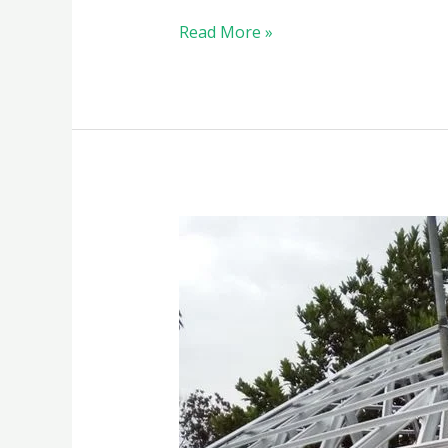
Read More »
Harga
Pemasangan
Atap
Spandek
Rangka
Baja
Ringan