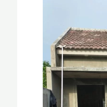
Borongan
Bangun
Rumah
di
Gresik