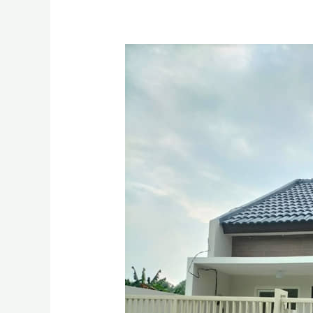
Harga
Jasa
Renovasi
Rumah
per
Meter
Surabaya