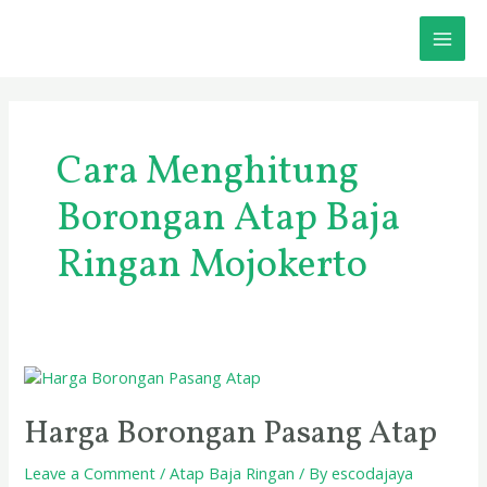
Skip
MAI
to
content
ME
Cara Menghitung
Borongan Atap Baja
Ringan Mojokerto
Harga
Borongan
Pasang
Harga Borongan Pasang Atap
Atap
Leave a Comment
/
Atap Baja Ringan
/ By
escodajaya