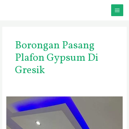
Skip
MAI
to
content
ME
Borongan Pasang
Plafon Gypsum Di
Gresik
Harga
Plafon
Gypsum
Terpasang
Gresik