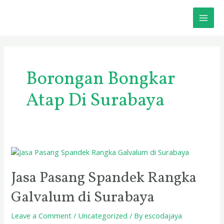
Skip
MAI
to
content
ME
Borongan Bongkar
Atap Di Surabaya
Jasa
Pasang
Spandek
Jasa Pasang Spandek Rangka
Rangka
Galvalum di Surabaya
Galvalum
di
Surabaya
Leave a Comment
/
Uncategorized
/ By
escodajaya