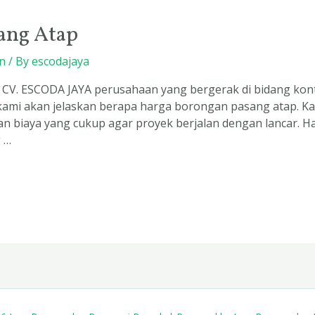
ang Atap
n
/ By
escodajaya
CV. ESCODA JAYA perusahaan yang bergerak di bidang kont
 kami akan jelaskan berapa harga borongan pasang atap. K
n biaya yang cukup agar proyek berjalan dengan lancar. 
 …