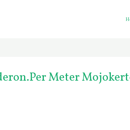
H
deron.per Meter Mojokert