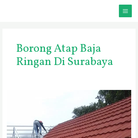
Skip
MAI
to
content
ME
Borong Atap Baja
Ringan Di Surabaya
Jasa
Pasang
Spandek
Rangka
Galvalum
di
Surabaya