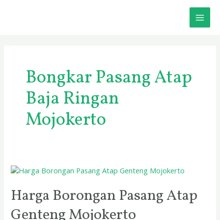
Skip
MAI
to
content
ME
Bongkar Pasang Atap
Baja Ringan
Mojokerto
Harga
Borongan
Pasang
Harga Borongan Pasang Atap
Atap
Genteng Mojokerto
Genteng