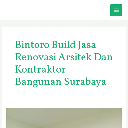
Skip
MAI
to
content
ME
Bintoro Build Jasa
Renovasi Arsitek Dan
Kontraktor
Bangunan Surabaya
Jasa
Renovasi
Kantor