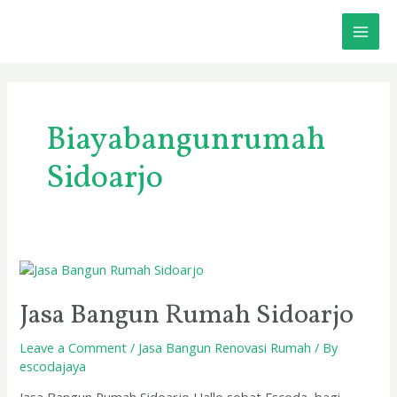
Skip
MAI
to
content
ME
Biayabangunrumah
Sidoarjo
Jasa
Bangun
Rumah
Jasa Bangun Rumah Sidoarjo
Sidoarjo
Leave a Comment
/
Jasa Bangun Renovasi Rumah
/ By
escodajaya