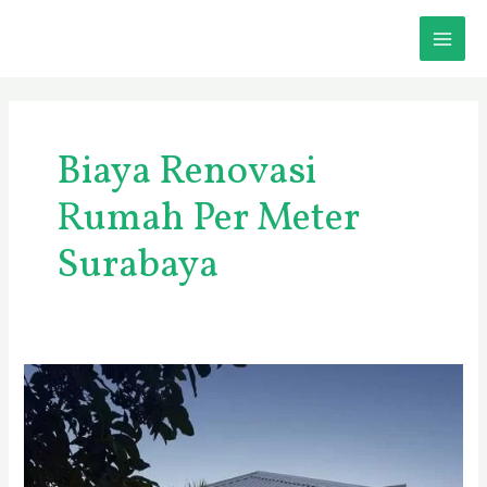
Skip
MAI
to
content
ME
Biaya Renovasi
Rumah Per Meter
Surabaya
Berapa
Biaya
Bangun
Rumah
per