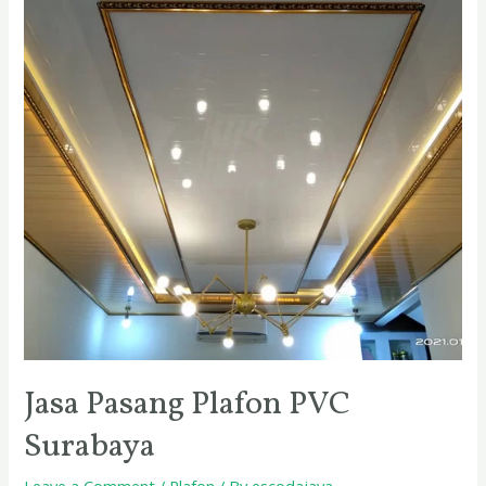
PVC
Surabaya
Jasa Pasang Plafon PVC
Surabaya
Leave a Comment
/
Plafon
/ By
escodajaya