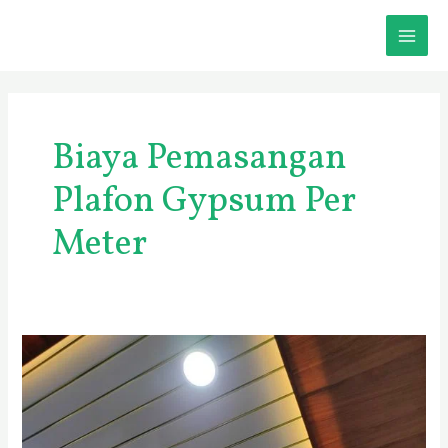
Skip
MAI
to
content
ME
Biaya Pemasangan
Plafon Gypsum Per
Meter
Jasa
Pemasangan
Plafon
PVC
Sidoarjo