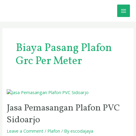
Skip
MAI
to
content
ME
Biaya Pasang Plafon
Grc Per Meter
Jasa
Pemasangan
Plafon
Jasa Pemasangan Plafon PVC
PVC
Sidoarjo
Sidoarjo
Leave a Comment
/
Plafon
/ By
escodajaya