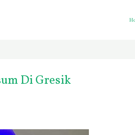
H
sum Di Gresik