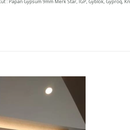
ikut : Papan Gypsum 9mm Merk Star, IGP, Gyblok, Gyproq, K