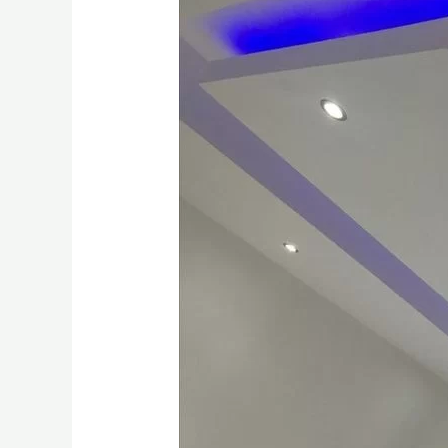
Plafon
Gypsum
Terpasang
Gresik