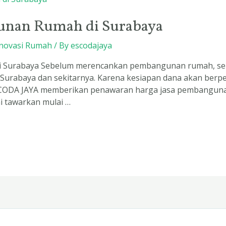
unan Rumah di Surabaya
novasi Rumah
/ By
escodajaya
 Surabaya Sebelum merencankan pembangunan rumah, seba
Surabaya dan sekitarnya. Karena kesiapan dana akan ber
ESCODA JAYA memberikan penawaran harga jasa pembanguna
i tawarkan mulai …