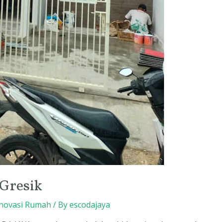
Gresik
novasi Rumah
/ By
escodajaya