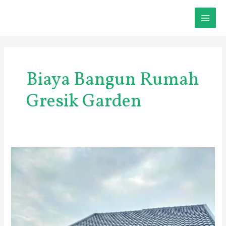
Skip
MAI
to
content
ME
Biaya Bangun Rumah
Gresik Garden
Jasa
Bangun
Rumah
Gresik