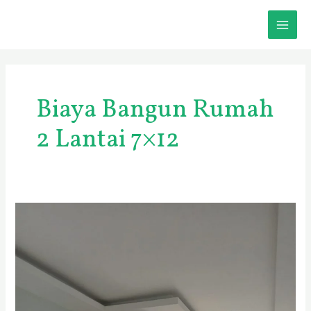
Skip
MAI
to
content
ME
Biaya Bangun Rumah
2 Lantai 7×12
JASA
BANGUN
RUMAH
SIDOARJO